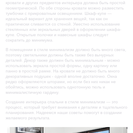
кровати и других предметов интерьера должна быть простой
геометрической. По обе стороны кровати можно разместить
тумбочки с прикроватным освещением. Шкаф-купе —
идеальный вариант для хранения вещей, так как он
практически сливается со стеной. Уместно использование
стеклянных или зеркальных дверей в оформлении шкафа-
купе. Открытые полочки и навесные шкафы следует
сократить до минимума.
В помещении в стиле минимализм должно быть много света,
поэтому светильники должны быть также без вычурных
деталей. Декор также должен быть минимальным - можно
использовать зеркала простой формы, одну картину или
панно в простой рамке. На кровати не должно быть много
декоративных подушек - одной вполне достаточно. Окна
редко оформляются шторами, но если без них никак не
обойтись, можно использовать однотонную тюль и
минималистичную гардину.
Создание интерьера спальни в стиле минимализм — это
процесс, который требует внимания к деталям и тщательного
планирования. Надеемся наши советы помогут в создании
желаемого результата.